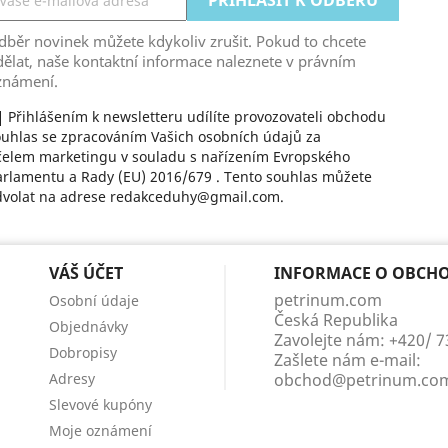
běr novinek můžete kdykoliv zrušit. Pokud to chcete
ělat, naše kontaktní informace naleznete v právním
známení.
Přihlášením k newsletteru udílíte provozovateli obchodu
uhlas se zpracováním Vašich osobních údajů za
čelem marketingu v souladu s nařízením Evropského
rlamentu a Rady (EU) 2016/679 . Tento souhlas můžete
dvolat na adrese redakceduhy@gmail.com.
VÁŠ ÚČET
INFORMACE O OBCH
petrinum.com
Osobní údaje
Česká Republika
Objednávky
Zavolejte nám:
+420/ 
Dobropisy
Zašlete nám e-mail:
Adresy
obchod@petrinum.co
Slevové kupóny
Moje oznámení