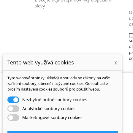
slevy
Od
ud
o
so
ú
pa
o
Tento web využívá cookies
x
Tyto webové stránky ukládají v souladu se zákony na vaše
NAŠE
zařízení soubory, obecně nazývané cookies. Odsouhlaste
SPOLEČNOST
prosím nastavení cookies souborů pro použití webu.
Dodání
Nezbytně nutné soubory cookies
Právní ustanovení
Analytické soubory cookies
Obchodní podmínky
Marketingové soubory cookies
O nás
Platební brána GoPay