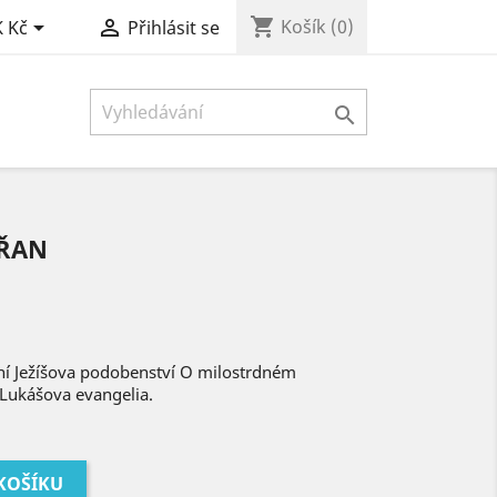
shopping_cart


Košík
(0)
 Kč
Přihlásit se

ŘAN
ní Ježíšova podobenství O milostrdném
 Lukášova evangelia.
 KOŠÍKU