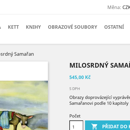
Měna:
CZK
A
KETT
KNIHY
OBRAZOVÉ SOUBORY
OSTATNÍ
osrdný Samařan
MILOSRDNÝ SAMA
545,00 Kč
S DPH
Obrazy doprovázející vyprávě
Samařanovi podle 10 kapitoly
Počet

PŘIDAT DO