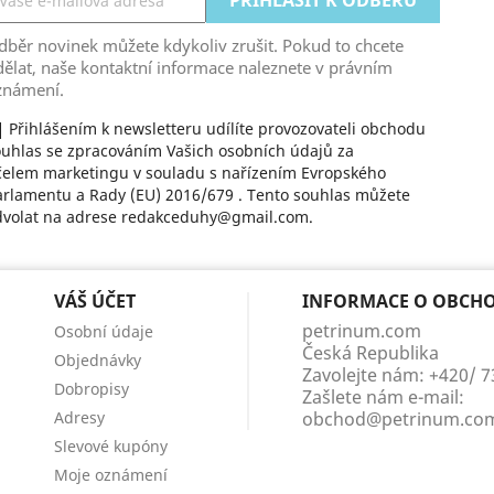
běr novinek můžete kdykoliv zrušit. Pokud to chcete
ělat, naše kontaktní informace naleznete v právním
známení.
Přihlášením k newsletteru udílíte provozovateli obchodu
uhlas se zpracováním Vašich osobních údajů za
čelem marketingu v souladu s nařízením Evropského
rlamentu a Rady (EU) 2016/679 . Tento souhlas můžete
dvolat na adrese redakceduhy@gmail.com.
VÁŠ ÚČET
INFORMACE O OBCH
petrinum.com
Osobní údaje
Česká Republika
Objednávky
Zavolejte nám:
+420/ 
Dobropisy
Zašlete nám e-mail:
Adresy
obchod@petrinum.co
Slevové kupóny
Moje oznámení