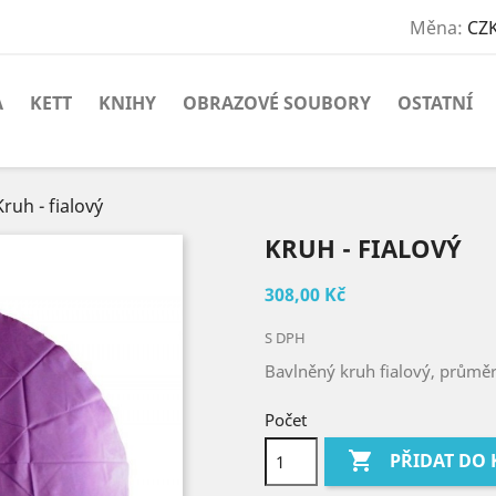
Měna:
CZK
A
KETT
KNIHY
OBRAZOVÉ SOUBORY
OSTATNÍ
Kruh - fialový
KRUH - FIALOVÝ
308,00 Kč
S DPH
Bavlněný kruh fialový, průměr
Počet

PŘIDAT DO