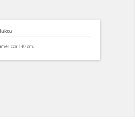
duktu
ůměr cca 140 cm.