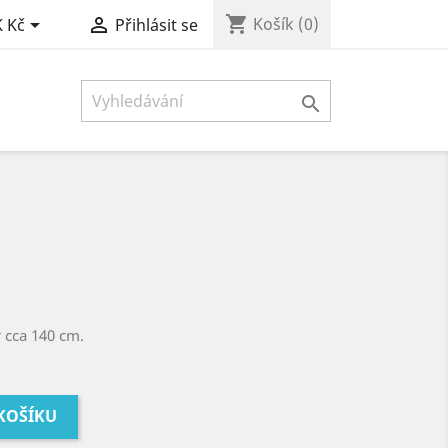
shopping_cart


Košík
(0)
 Kč
Přihlásit se

 cca 140 cm.
 KOŠÍKU