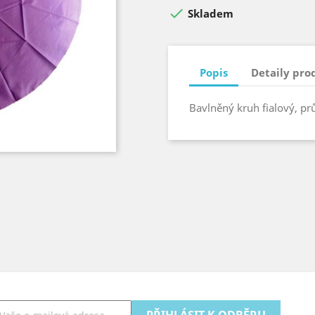

Skladem
Popis
Detaily pro
Bavlněný kruh fialový, pr