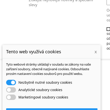
slevy
Od
ud
o
so
ú
pa
o
Tento web využívá cookies
x
Tyto webové stránky ukládají v souladu se zákony na vaše
NAŠE
zařízení soubory, obecně nazývané cookies. Odsouhlaste
SPOLEČNOST
prosím nastavení cookies souborů pro použití webu.
Dodání
Nezbytně nutné soubory cookies
Právní ustanovení
Analytické soubory cookies
Obchodní podmínky
Marketingové soubory cookies
O nás
Platební brána GoPay