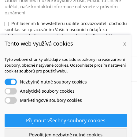
Odběr novinek můžete kdykoliv zrušit. Pokud to chcete
udělat, naše kontaktní informace naleznete v právním
oznámení.
Přihlášením k newsletteru udílíte provozovateli obchodu
souhlas se zpracováním Vašich osobních údajů za
účelem marketingu v souladu s nařízením Evropského
parlamentu a Rady (EU) 2016/679 . Tento souhlas můžete
Tento web využívá cookies
x
odvolat na adrese redakceduhy@gmail.com.
Tyto webové stránky ukládají v souladu se zákony na vaše zařízení
soubory, obecně nazývané cookies. Odsouhlaste prosím nastavení
cookies souborů pro použití webu.
NAŠE SPOLEČNOST

Nezbytně nutné soubory cookies
VÁŠ ÚČET

Analytické soubory cookies
Marketingové soubory cookies
INFORMACE O OBCHODU
© 2026 - Software e-komerce od PrestaShop™
Přijmout všechny soubory cookies
Povolit jen nezbytně nutné cookies