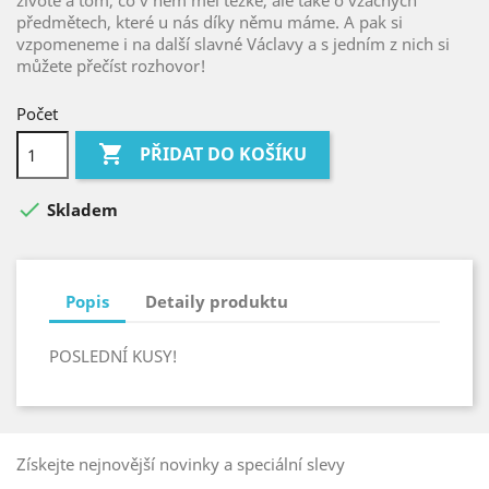
životě a tom, co v něm měl těžké, ale také o vzácných
předmětech, které u nás díky němu máme. A pak si
vzpomeneme i na další slavné Václavy a s jedním z nich si
můžete přečíst rozhovor!
Počet

PŘIDAT DO KOŠÍKU

Skladem
Popis
Detaily produktu
POSLEDNÍ KUSY!
Získejte nejnovější novinky a speciální slevy