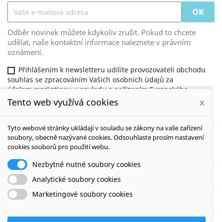
Odběr novinek můžete kdykoliv zrušit. Pokud to chcete
udělat, naše kontaktní informace naleznete v právním
oznámení.
Přihlášením k newsletteru udílíte provozovateli obchodu
souhlas se zpracováním Vašich osobních údajů za
účelem marketingu v souladu s nařízením Evropského
parlamentu a Rady (EU) 2016/679 . Tento souhlas můžete
Tento web využívá cookies
x
odvolat na adrese redakceduhy@gmail.com.
Tyto webové stránky ukládají v souladu se zákony na vaše zařízení
soubory, obecně nazývané cookies. Odsouhlaste prosím nastavení
cookies souborů pro použití webu.
NAŠE SPOLEČNOST

Nezbytně nutné soubory cookies
VÁŠ ÚČET

Analytické soubory cookies
Marketingové soubory cookies
INFORMACE O OBCHODU
© 2026 - Software e-komerce od PrestaShop™